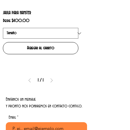
JAULA PARA HAMSTER
Precio de oferta
Desde
$400.00
Agregar al carrito
1
/
1
Envíanos un mensaje
y pronto nos pondremos en contacto contigo.
Email