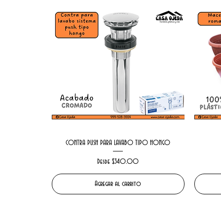
CONTRA PUSH PARA LAVABO TIPO HONGO
Precio de oferta
Desde
$340.00
Agregar al carrito