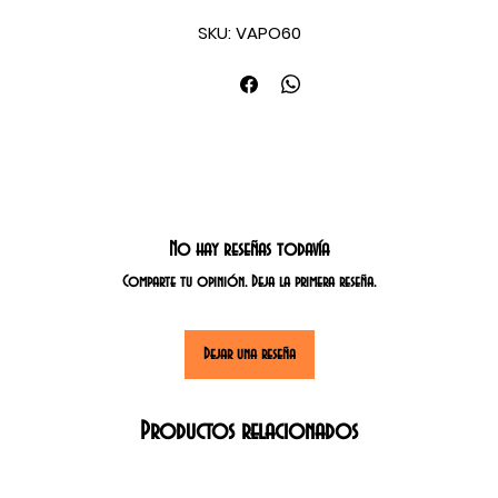
CALENTAMIENTO RÁPIDO Y UNIFORME
SKU: VAPO60
ACABADO ABRILLANTADO
ASAS CON DOBLE REMACHE PARA MAYOR SOPORTE
DISEÑO FUNCIONAL Y VERSATIL
INCLUYE:
VAPORERA #60
TAPA PARA VAPORERA #60
VAPORIZADOR PARA VAPORERA #60
No hay reseñas todavía
IDEAL PARA GUISAR UNA GRAN VARIEDAD DE PLATILLOS COMO CALDITOS, TAMALITOS, CARNES, ENTRE
Comparte tu opinión. Deja la primera reseña.
OTROS.
Dejar una reseña
Productos relacionados