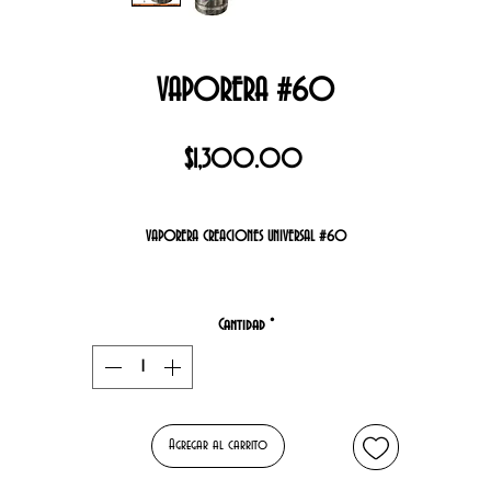
VAPORERA #60
Precio
$1,300.00
VAPORERA CREACIONES UNIVERSAL #60
MATERIAL
100% ALUMINIO DE ALTA RESISTENCIA Y DURABILIDAD
Cantidad
*
MEDIDAS:
DIAMETRO:46CM
ALTO:44CM
CAPACIDAD: 30 LITROS
Agregar al carrito
VENTAJAS DEL ALUMINIO